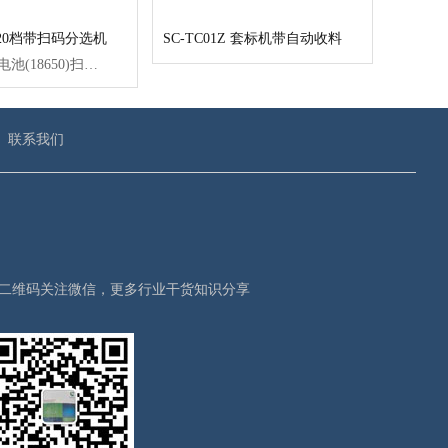
D 20档带扫码分选机
SC-TC01Z 套标机带自动收料
TS20D圆柱电池(18650)扫码测试分选机是一款用 于圆柱电池电压内阻测试与条码扫描为-体的自动化设备。本设备由PLC控制+PCI业电脑组成，PLC控制交流伺服电机，步进电机和气缸等完成分选功能，PC负责数据采集和处理，以及数据保存。每小时完成圆柱成品电芯分选数量5400支左右。机械结构设计简洁大方，系统测试性能稳定此设备共分20档。
联系我们
二维码关注微信，更多行业干货知识分享