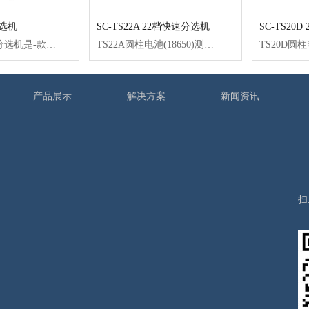
分选机
SC-TS22A 22档快速分选机
SC-TS20
TS05圆柱电池分选机是-款用于圆柱电池的内阻、电压等参数的测试分选设备，自带高精密内阻、电压自动测试系统，该设备能将电池根据设定的内阻、电压值精确送入到指定档位，系统最多可实现5级分选。此设备每小时可测试配组电芯3500支左右。
TS22A圆柱电池(18650)测试分选机是-款用于圆柱电池电压，内阻测试为一体的自动化设备。该设备测试分选由控制+pci业电脑组成，pc控制交流伺服电机，步进电机和气缸等完成电芯高速分选功能，pc负责数据采集和处理，以及数据保存.通过机械结构优化，实现10工位测试，22级分选，每小时完成圆柱成品电芯分选数量8000支左右，系统测试性能稳定.
产品展示
解决方案
新闻资讯
扫