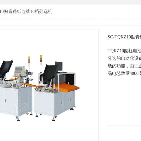
KZ10贴青稞纸连线10档分选机
SC-TQKZ10
TQKZ10圆柱电
分选的自动化设
纸的功能，由工业
品电芯数量400