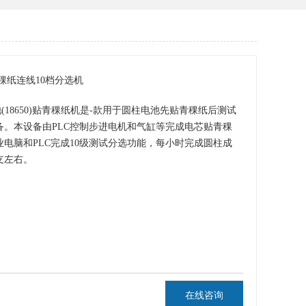
贴青稞纸连线10档分选机
池(18650)贴青稞纸机是-款用于圆柱电池先贴青稞纸后测试
备。本设备由PLC控制步进电机和气缸等完成电芯贴青稞
电脑和PLC完成10级测试分选功能，每小时完成圆柱成
0支左右。
在线咨询